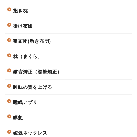
抱き枕
掛け布団
敷布団(敷き布団)
枕（まくら）
猫背矯正（姿勢矯正）
睡眠の質を上げる
睡眠アプリ
瞑想
磁気ネックレス