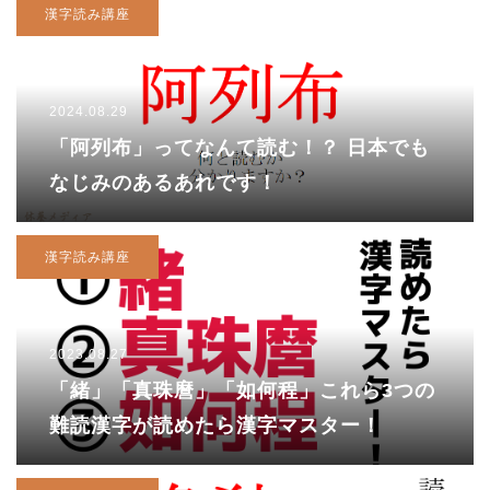
漢字読み講座
2024.08.29
「阿列布」ってなんて読む！？ 日本でも
なじみのあるあれです！
漢字読み講座
2023.08.27
「緒」「真珠麿」「如何程」これら3つの
難読漢字が読めたら漢字マスター！