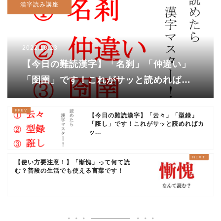
漢字読み講座
2022.10.23
【今日の難読漢字】「名刹」「仲違い」
「囹圉」です！これがサッと読めればカ
ッコいい!!
【今日の難読漢字】「云々」「型録」
「誑し」です！これがサッと読めればカ
ッ...
【使い方要注意！】「慚愧」って何て読
む？普段の生活でも使える言葉です！