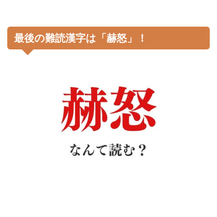
最後の難読漢字は「赫怒」！