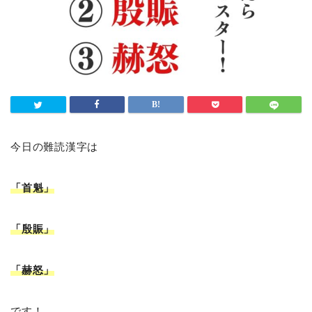
今日の難読漢字は
「首魁」
「殷賑」
「赫怒」
です！