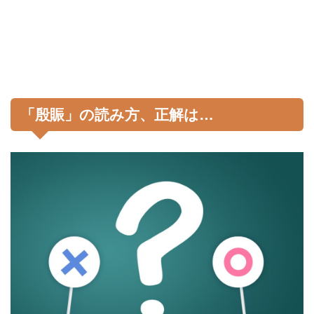
「殷賑」の読み方、正解は…