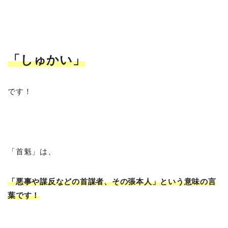
「しゅかい
」
です！
「首魁」は、
「悪事や謀反などの首謀者、その張本人」という意味の言
葉です！