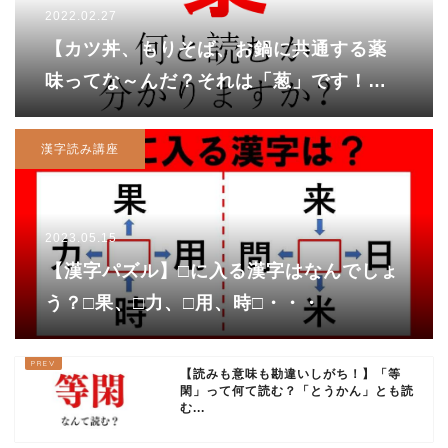
2022.02.27
【カツ丼、もりそば、お鍋に共通する薬
味ってな～んだ？それは「葱」です！】
「藜」という漢字、あなたは読めます
か？
漢字読み講座
2023.05.15
【漢字パズル】□に入る漢字はなんでしょ
う？□果、□力、□用、時□・・・
【読みも意味も勘違いしがち！】「等
閑」って何て読む？「とうかん」とも読
む...