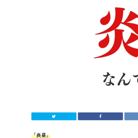
「炎昼
」