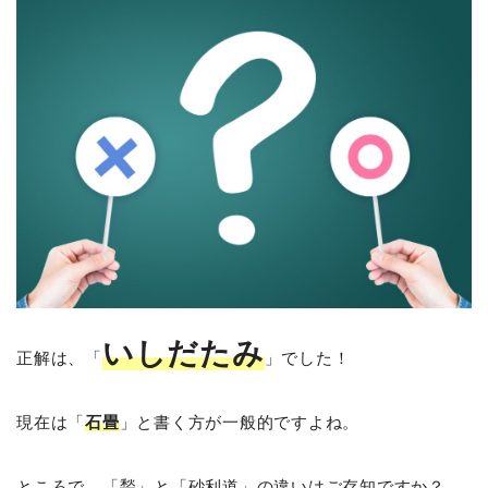
いしだたみ
正解は、「
」でした！
現在は「
石畳
」と書く方が一般的ですよね。
ところで、「甃」と「砂利道」の違いはご存知ですか？