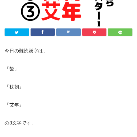
今日の難読漢字は、
「甃」
「杖朝」
「艾年」
の3文字です。