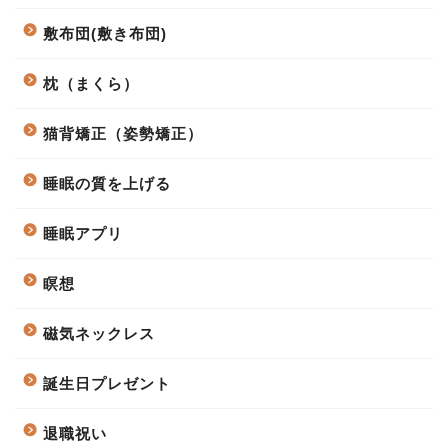
敷布団(敷き布団)
枕（まくら）
猫背矯正（姿勢矯正）
睡眠の質を上げる
睡眠アプリ
瞑想
磁気ネックレス
誕生日プレゼント
退職祝い