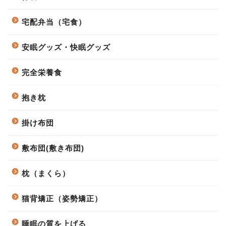
宅配弁当（宅食）
安眠グッズ・快眠グッズ
完全栄養食
抱き枕
掛け布団
敷布団(敷き布団)
枕（まくら）
猫背矯正（姿勢矯正）
睡眠の質を上げる