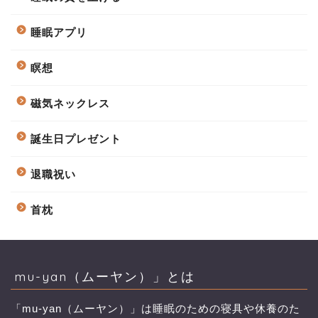
睡眠アプリ
瞑想
磁気ネックレス
誕生日プレゼント
退職祝い
首枕
mu-yan（ムーヤン）」とは
「mu-yan（ムーヤン）」は睡眠のための寝具や休養のた