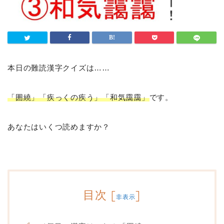
本日の難読漢字クイズは……
「囲繞」「疾っくの疾う」「和気靄靄」
です。
あなたはいくつ読めますか？
目次
[
]
非表示