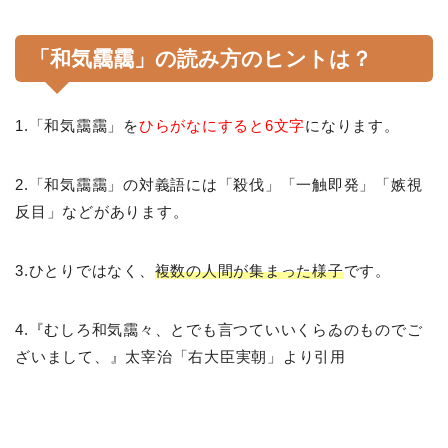
「和気靄靄」の読み方のヒントは？
1.「和気靄靄」を
ひらがなにすると6文字
になります。
2.「和気靄靄」の対義語には「殺伐」「一触即発」「嫉視
反目」などがあります。
3.ひとりではなく、
複数の人間が集まった様子
です。
4.『むしろ和気靄々、とでも言つていいくらゐのものでご
ざいまして、』太宰治「右大臣実朝」より引用