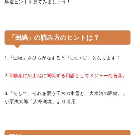
早速ヒントを見てみましょう！
「囲繞」の読み方のヒントは？
1.「囲繞」をひらがな
すると「〇〇○〇」となります！
2.
不動産
に
や土地に関係する用語としてメジャーな言葉
。
3.『そして、それを覆う千古の氷雪と、大氷河の囲繞。』
小栗虫太郎「人外廃境」より引用