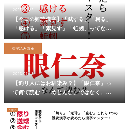
2025.02.22
【今日の難読漢字】「弑する」「易る」
「感ける」「素見す」「蚯蚓」ってなん
て読む！？
漢字読み講座
2023.07.13
【釣り人にはお馴染み？】「眼仁奈」っ
て何て読む？「めじんな」ではなく、正
解は？
「然り」「送球」「企む」これら3つの
難読漢字が読めたら漢字マスター！