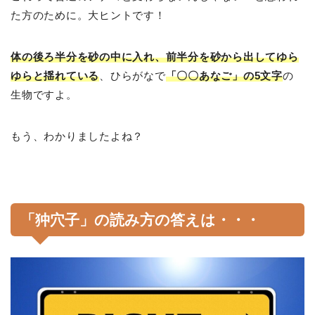
た方のために。大ヒントです！
体の後ろ半分を砂の中に入れ、前半分を砂から出してゆら
ゆらと揺れている
、ひらがなで
「〇〇あなご」の5文字
の
生物ですよ。
もう、わかりましたよね？
「狆穴子」の読み方の答えは・・・