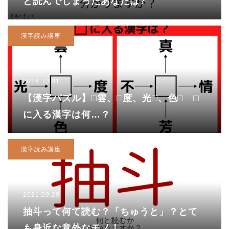
と読んでしまったあなたは?
漢字読み講座
2024.10.01
【漢字パズル】□雲、□度、光□、色□ □
に入る漢字は何…？
漢字読み講座
2021.09.29
抽斗って何て読む？「ちゅうと」？とて
も身近な意外なモノ！