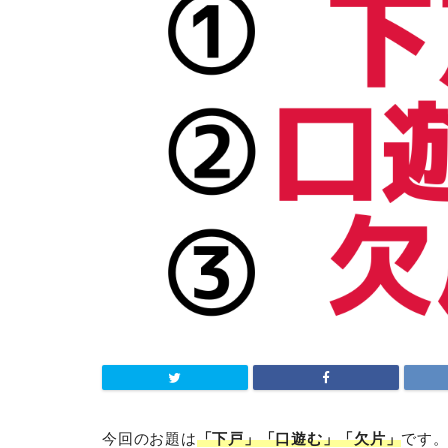
今回のお題は
「下戸」「口遊む」「欠片」
です