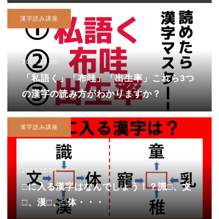
字】
漢字読み講座
2022.10.05
「私語く」「布哇」「出生率」これら3つ
の漢字の読み方がわかりますか？
漢字読み講座
2024.10.04
□に入る漢字はなんでしょう！？識□、文
□、漢□、□体・・・