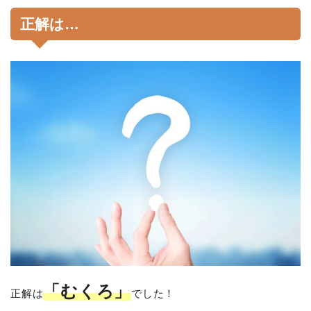
正解は…
「むくろ」
正解は
でした！