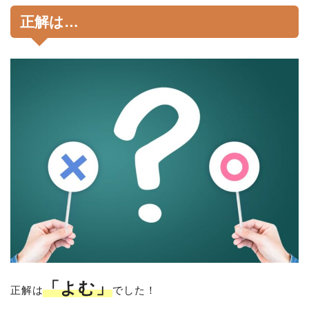
正解は…
「よむ」
正解は
でした！