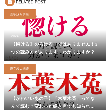
RELATED POST
漢字読み講座
2024.05.15
【惚ける】のろける、ではありません！3
つの読み方があります！わかりますか？
漢字読み講座
2024.03.01
【かわいいあの子】「木葉木菟」ってな
んて読む？変わった鳴き声でも知られる