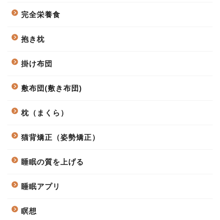
完全栄養食
抱き枕
掛け布団
敷布団(敷き布団)
枕（まくら）
猫背矯正（姿勢矯正）
睡眠の質を上げる
睡眠アプリ
瞑想