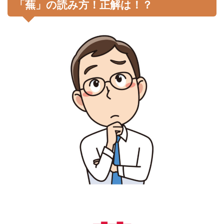
「蕪」の読み方！正解は！？