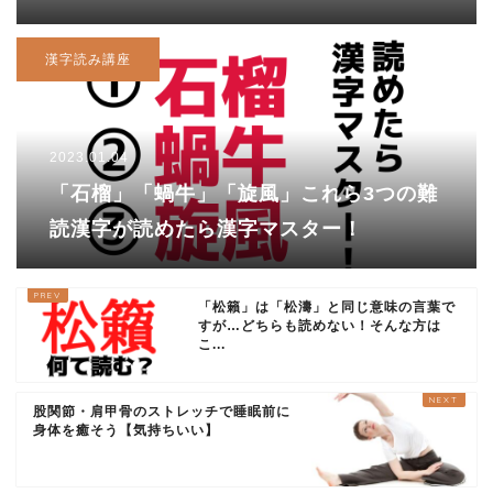
この動物。正解は……
漢字読み講座
2023.01.04
「石榴」「蝸牛」「旋風」これら3つの難
読漢字が読めたら漢字マスター！
「松籟」は「松濤」と同じ意味の言葉で
すが…どちらも読めない！そんな方は
こ...
股関節・肩甲骨のストレッチで睡眠前に
身体を癒そう【気持ちいい】