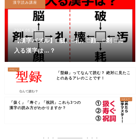
漢字読み講座
2024.06.20
【漢字パズル】□脳、□礼、□顔、□剤 □に
入る漢字は…？
「型録」ってなんて読む？ 絶対に見たこ
とのあるアレのことです！
「扱く」「寿ぐ」「祝詞」これら3つの
漢字の読み方がわかりますか？