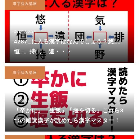
漢字読み講座
2024.06.24
4287□に入る漢字はなんでしょう？悠□、
恒□、持□、□遠・・・
漢字読み講座
2024.02.02
「卒かに」「生飯」「堰を切る」これら3
つの難読漢字が読めたら漢字マスター！