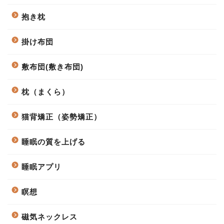
抱き枕
掛け布団
敷布団(敷き布団)
枕（まくら）
猫背矯正（姿勢矯正）
睡眠の質を上げる
睡眠アプリ
瞑想
磁気ネックレス