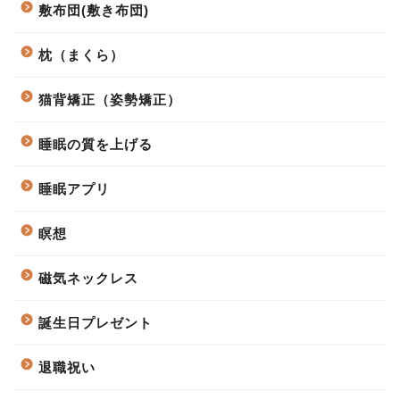
敷布団(敷き布団)
枕（まくら）
猫背矯正（姿勢矯正）
睡眠の質を上げる
睡眠アプリ
瞑想
磁気ネックレス
誕生日プレゼント
退職祝い