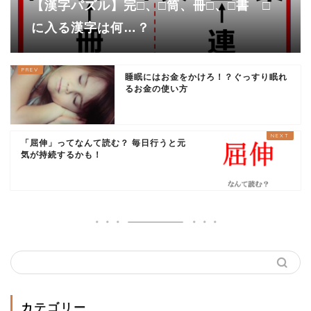
【漢字パズル】完□、□筒、冊□、□書 □
に入る漢字は何…？
睡眠にはお金をかけろ！？ぐっすり眠れ
るお金の使い方
「屈伸」ってなんて読む？ 毎日行うと元
気が持続するかも！
カテゴリー