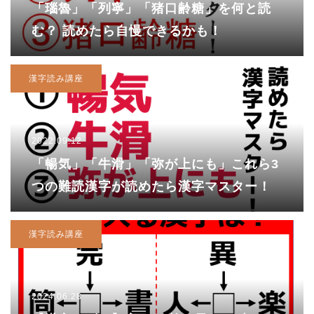
「瑙魯」「列寧」「猪口齢糖」を何と読
む？ 読めたら自慢できるかも！
漢字読み講座
2022.09.12
「暢気」「牛滑」「弥が上にも」これら3
つの難読漢字が読めたら漢字マスター！
漢字読み講座
2024.06.28