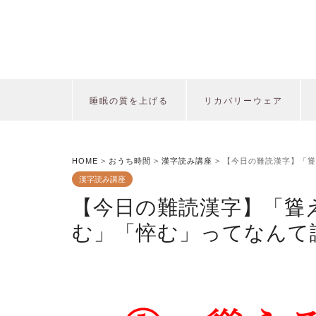
睡眠の質を上げる
リカバリーウェア
HOME
>
おうち時間
>
漢字読み講座
>
【今日の難読漢字】「聳
漢字読み講座
【今日の難読漢字】「聳
む」「悴む」ってなんて