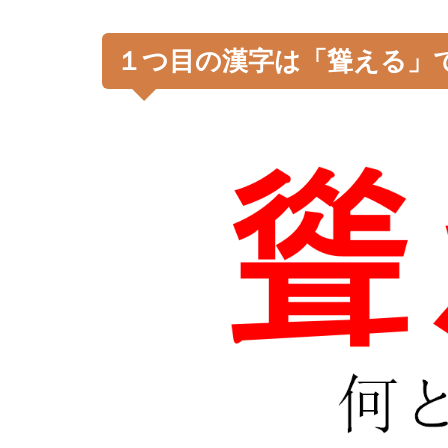
１つ目の漢字は「聳える」