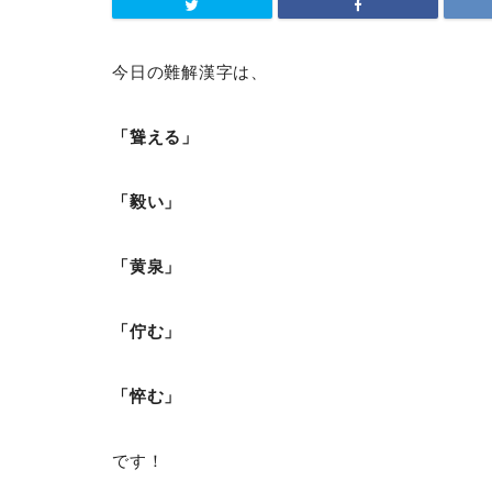
今日の難解漢字は、
「聳える」
「毅い」
「黄泉」
「佇む」
「悴む」
です！