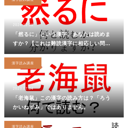
2024.12.08
「然るに」という漢字、あなたは読めま
すか？【これは難読漢字に相応しい問
題！「全然」「自然」「天然」の「然」
は何と読む？】
漢字読み講座
2023.07.04
「老海鼠」この漢字の読み方は？「ろう
かいねずみ」ではありません。
漢字読み講座