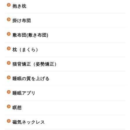
抱き枕
掛け布団
敷布団(敷き布団)
枕（まくら）
猫背矯正（姿勢矯正）
睡眠の質を上げる
睡眠アプリ
瞑想
磁気ネックレス