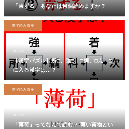
「肯ずる」あなたは何個読めますか？
漢字読み講座
2024.03.15
【漢字パズル】所□、強□、□綱、□点 □
に入る漢字は…？
漢字読み講座
2022.06.13
「薄荷」ってなんて読む？ 薄い荷物とい