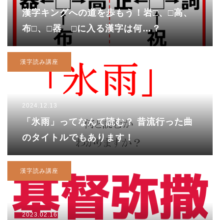
漢字キングへの道を歩もう！岩□、□高、
布□、□器 □に入る漢字は何…？
漢字読み講座
2024.12.13
「氷雨」ってなんて読む？ 昔流行った曲
のタイトルでもあります！
漢字読み講座
2023.02.16