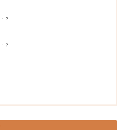
・？
・？
！