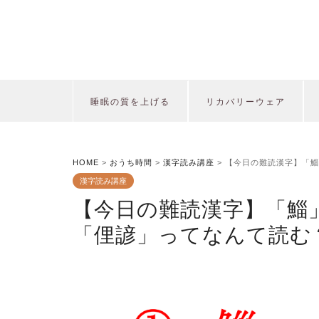
睡眠の質を上げる
リカバリーウェア
HOME
>
おうち時間
>
漢字読み講座
>
【今日の難読漢字】「鯔
漢字読み講座
【今日の難読漢字】「鯔
「俚諺」ってなんて読む