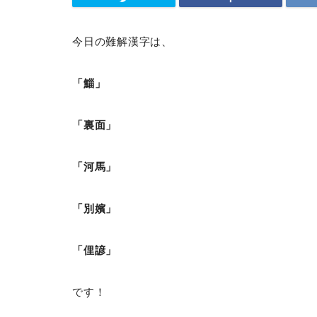
今日の難解漢字は、
「鯔」
「裏面」
「河馬」
「別嬪」
「俚諺」
です！