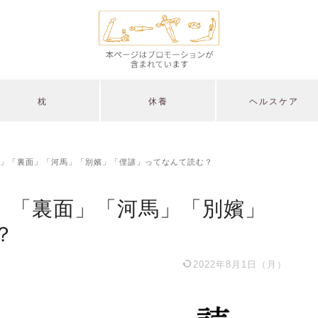
枕
休養
ヘルスケア
」「裏面」「河馬」「別嬪」「俚諺」ってなんて読む？
」「裏面」「河馬」「別嬪」
？
2022年8月1日（月）