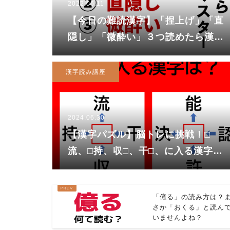
2022.06.11
【今日の難読漢字】「捏上げ」「直
隠し」「微酔い」３つ読めたら漢字
マスター！でも（ねあげ）と読んで
しまったら・・・
漢字読み講座
2024.06.30
【漢字パズル】脳トレに挑戦！□
流、□持、収□、干□、に入る漢字
は？
「億る」の読み方は？
さか「おくる」と読ん
いませんよね？