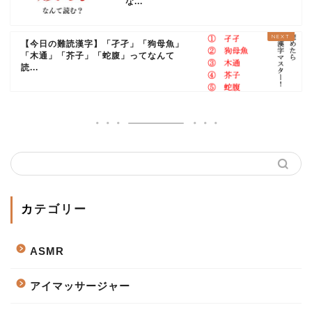
な...
【今日の難読漢字】「孑孑」「狗母魚」
「木通」「芥子」「蛇腹」ってなんて
読...
カテゴリー
ASMR
アイマッサージャー