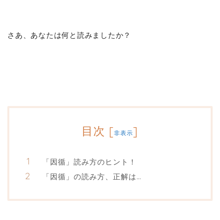
さあ、あなたは何と読みましたか？
目次
[
]
非表示
「因循」読み方のヒント！
「因循」の読み方、正解は…