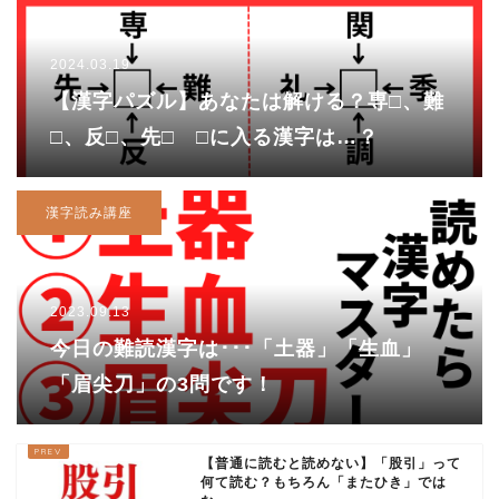
2024.03.19
【漢字パズル】あなたは解ける？専□、難
□、反□、先□ □に入る漢字は…？
漢字読み講座
2023.09.13
今日の難読漢字は･･･「土器」「生血」
「眉尖刀」の3問です！
【普通に読むと読めない】「股引」って
何て読む？もちろん「またひき」では