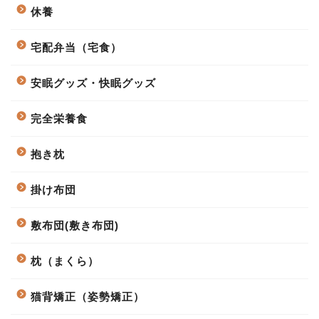
休養
宅配弁当（宅食）
安眠グッズ・快眠グッズ
完全栄養食
抱き枕
掛け布団
敷布団(敷き布団)
枕（まくら）
猫背矯正（姿勢矯正）