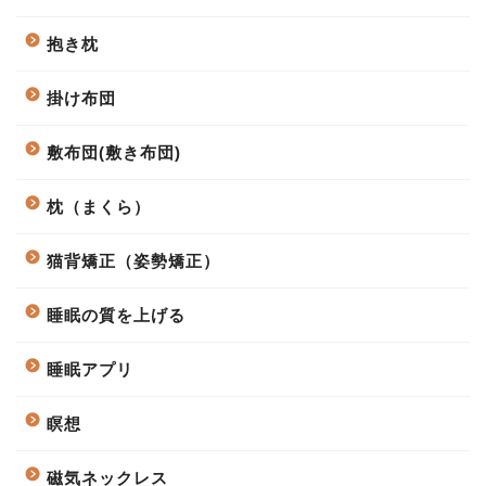
抱き枕
掛け布団
敷布団(敷き布団)
枕（まくら）
猫背矯正（姿勢矯正）
睡眠の質を上げる
睡眠アプリ
瞑想
磁気ネックレス