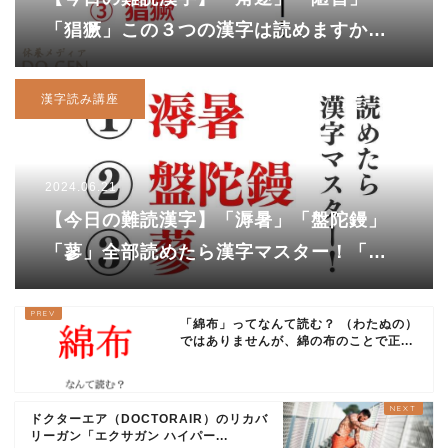
「猖獗」この３つの漢字は読めますか？
「猖獗」は新型コロナウイルスにも関係
のある言葉ですよ！
漢字読み講座
2024.06.21
【今日の難読漢字】「溽暑」「盤陀鏝」
「蓼」全部読めたら漢字マスター！「盤
陀鏝」を「まんだら」と読んだあなた
は…？
「綿布」ってなんて読む？ （わたぬの）
ではありませんが、綿の布のことで正...
ドクターエア（DOCTORAIR）のリカバ
リーガン「エクサガン ハイパー...