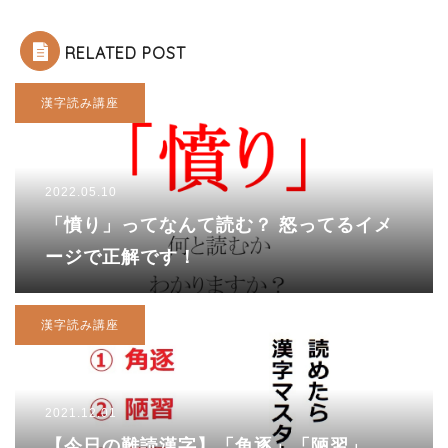
RELATED POST
漢字読み講座
2022.05.10
「憤り」ってなんて読む？ 怒ってるイメ
ージで正解です！
漢字読み講座
2021.12.01
【今日の難読漢字】「角逐」「陋習」