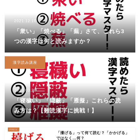
2021.12.10
「衆い」「焼べる」「蕪」さて、これら3
つの漢字は何と読みますか？
漢字読み講座
2023.03.28
「寝穢い」「隠蔽」「雁擬」これらの読
み方は？【難読漢字に挑戦！】
「擡げる」って何て読む？「かかげる」
ではなく…何？