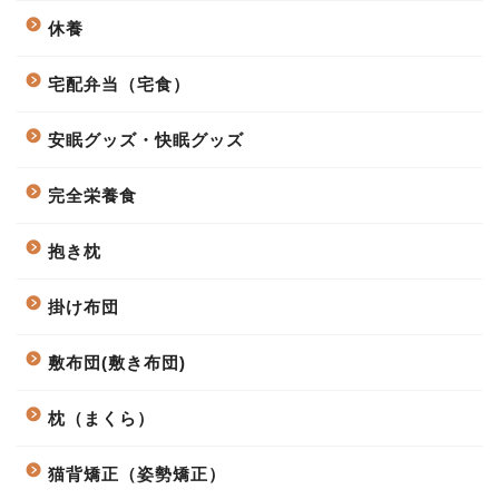
休養
宅配弁当（宅食）
安眠グッズ・快眠グッズ
完全栄養食
抱き枕
掛け布団
敷布団(敷き布団)
枕（まくら）
猫背矯正（姿勢矯正）