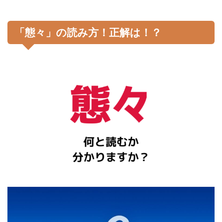
「態々」の読み方！正解は！？