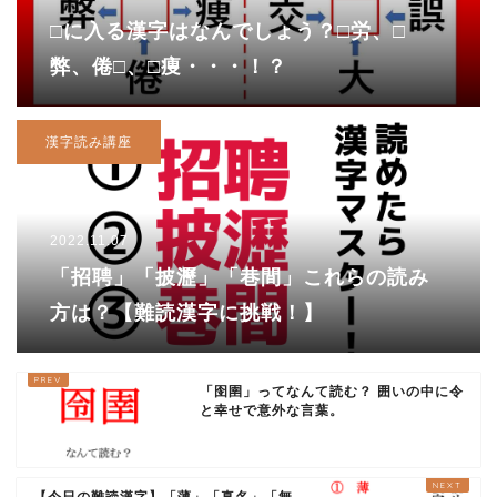
□に入る漢字はなんでしょう？□労、□
弊、倦□、□痩・・・！？
漢字読み講座
2022.11.07
「招聘」「披瀝」「巷間」これらの読み
方は？【難読漢字に挑戦！】
「囹圉」ってなんて読む？ 囲いの中に令
と幸せで意外な言葉。
【今日の難読漢字】「薄」「真名」「無