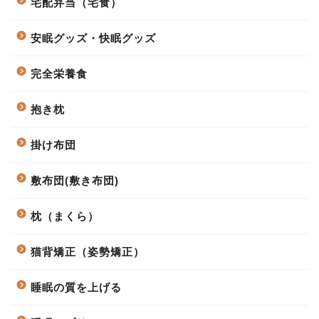
宅配弁当（宅食）
安眠グッズ・快眠グッズ
完全栄養食
抱き枕
掛け布団
敷布団(敷き布団)
枕（まくら）
猫背矯正（姿勢矯正）
睡眠の質を上げる