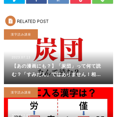
RELATED POST
漢字読み講座
2023.07.13
【あの漫画にも？】「炭団」って何て読
む？「すみだん」ではありません！相撲
用語にもなっているコレ、正解は……
漢字読み講座
2024.12.09