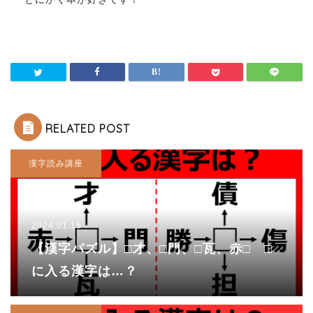
RELATED POST
漢字読み講座
2024.01.15
【漢字パズル】□才、□門、□瓦、赤□ □
に入る漢字は…？