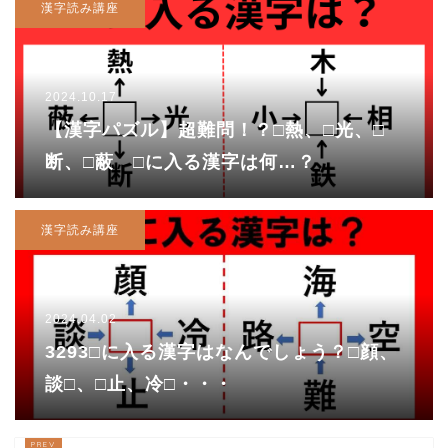
漢字読み講座
2024.10.17
【漢字パズル】超難問！？□熱、□光、□
断、□蔽 □に入る漢字は何…？
漢字読み講座
2024.04.02
3293□に入る漢字はなんでしょう？□顔、
談□、□止、冷□・・・