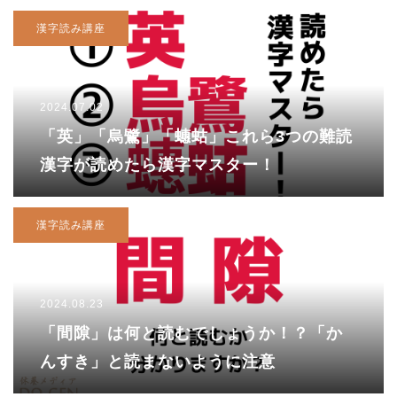
漢字読み講座
2024.07.02
「英」「烏鷺」「蟪蛄」これら3つの難読
漢字が読めたら漢字マスター！
漢字読み講座
2024.08.23
「間隙」は何と読むでしょうか！？「か
んすき」と読まないように注意