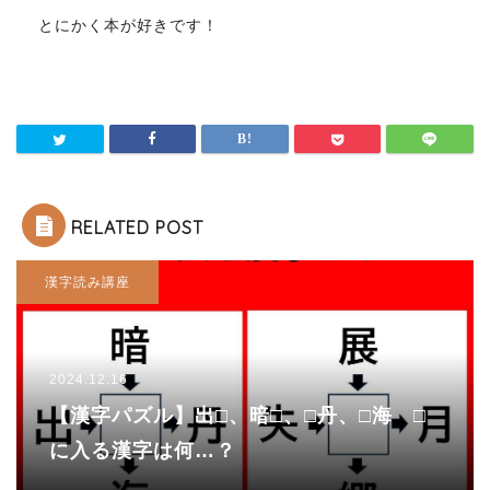
とにかく本が好きです！
RELATED POST
漢字読み講座
2024.12.16
【漢字パズル】出□、暗□、□丹、□海 □
に入る漢字は何…？