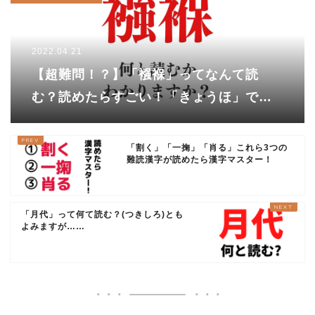
2022.04.21
【超難問！？】「襁褓」ってなんて読
む？読めたらすごい！「きょうほ」では
ないですよ〜
「割く」「一掬」「肖る」これら3つの
難読漢字が読めたら漢字マスター！
「月代」って何て読む？(つきしろ)とも
よみますが……