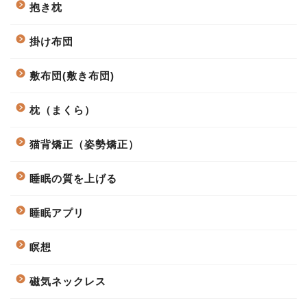
抱き枕
掛け布団
敷布団(敷き布団)
枕（まくら）
猫背矯正（姿勢矯正）
睡眠の質を上げる
睡眠アプリ
瞑想
磁気ネックレス