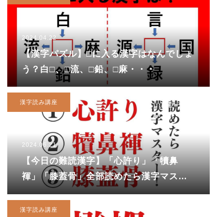
2024.04.22
【漢字パズル】□に入る漢字はなんでしょ
う？白□、□流、□鉛、□麻・・・
漢字読み講座
2024.06.21
【今日の難読漢字】「心許り」「犢鼻
褌」「膝蓋骨」全部読めたら漢字マスタ
ー！「心許り」を「こころゆるり」と読
んだあなたは…？
漢字読み講座