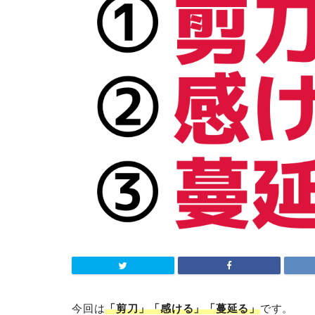
今回は
「剪刀」「感ける」「蔓延る」
です。