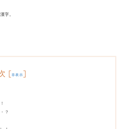
の漢字。
次
[
]
非表示
！
・？