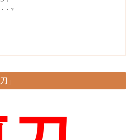
レ！
・・？
刀」