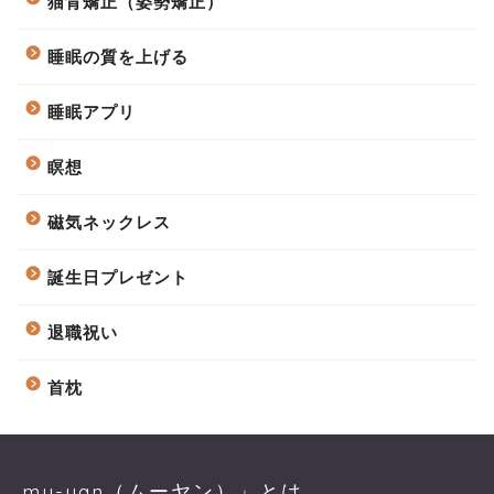
猫背矯正（姿勢矯正）
睡眠の質を上げる
睡眠アプリ
瞑想
磁気ネックレス
誕生日プレゼント
退職祝い
首枕
mu-yan（ムーヤン）」とは