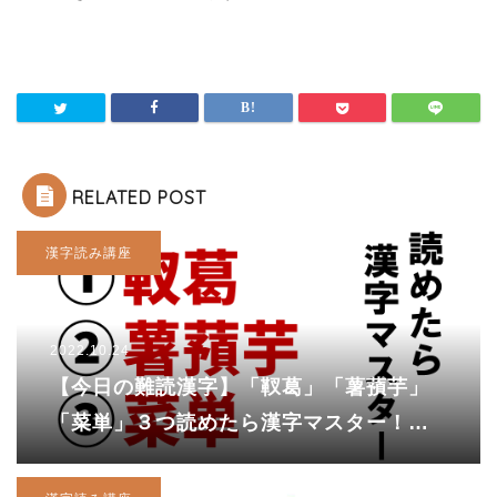
RELATED POST
漢字読み講座
2022.10.24
【今日の難読漢字】「靫葛」「薯蕷芋」
「菜単」３つ読めたら漢字マスター！で
も（しゃくつ）と読んでしまった
ら・・・