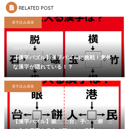
RELATED POST
漢字読み講座
2023.09.26
【漢字パズル】漢字パズルに挑戦！意外
な漢字が隠れている！？
漢字読み講座
2024.03.15
【漢字パズル】眼□、□台、手□、□餅 □