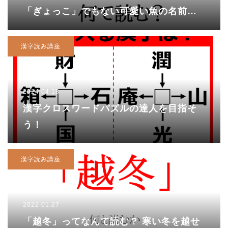
「ぎょっこ」でもない可愛い魚の名前で
す！
漢字読み講座
2024.04.18
漢字クロスワードパズルの達人を目指そ
う！
漢字読み講座
2022.01.27
「越冬」ってなんて読む？ 寒い冬を越せ