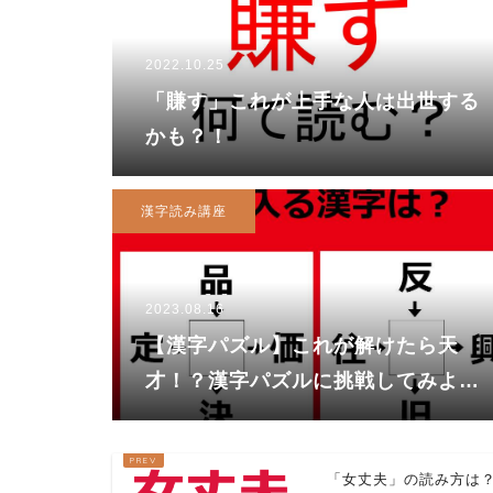
2022.10.25
「賺す」これが上手な人は出世する
かも？！
漢字読み講座
2023.08.16
【漢字パズル】これが解けたら天
才！？漢字パズルに挑戦してみよ
う！
「女丈夫」の読み方は