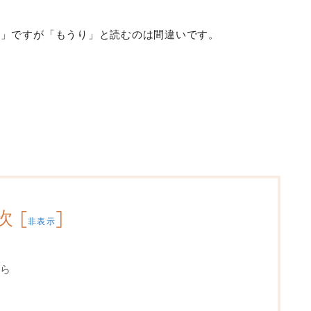
う」ですが「もうり」と読むのは間違いです。
。
？
次
[
]
非表示
ら