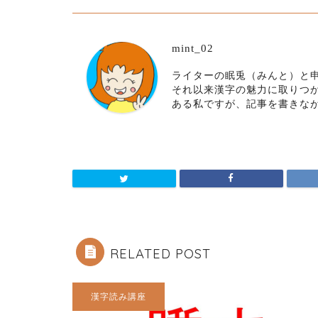
mint_02
ライターの眠兎（みんと）と申
それ以来漢字の魅力に取りつ
ある私ですが、記事を書きな
RELATED POST
漢字読み講座