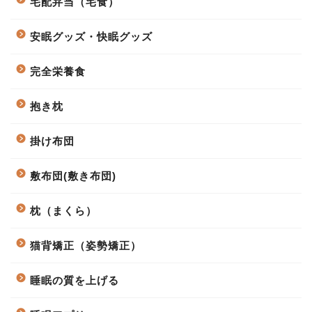
宅配弁当（宅食）
安眠グッズ・快眠グッズ
完全栄養食
抱き枕
掛け布団
敷布団(敷き布団)
枕（まくら）
猫背矯正（姿勢矯正）
睡眠の質を上げる