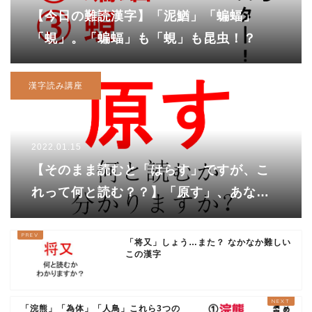
【今日の難読漢字】「泥鰌」「蝙蝠」
「蜆」。「蝙蝠」も「蜆」も昆虫！？
漢字読み講座
2022.01.15
【そのまま読むと「はらす」ですが、こ
れって何と読む？？】「原す」、あなた
は読めますか？
「将又」しょう…また？ なかなか難しい
この漢字
「浣熊」「為体」「人鳥」これら3つの