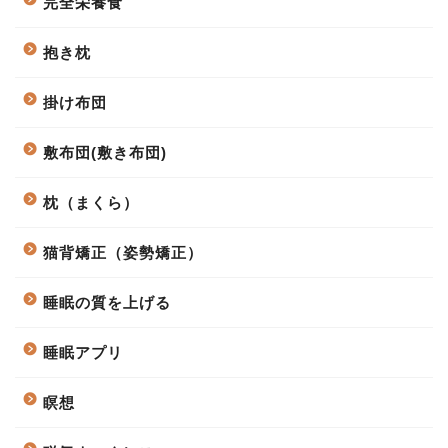
完全栄養食
抱き枕
掛け布団
敷布団(敷き布団)
枕（まくら）
猫背矯正（姿勢矯正）
睡眠の質を上げる
睡眠アプリ
瞑想