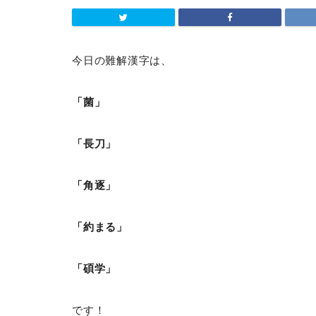
今日の難解漢字は、
「菌」
「長刀」
「角逐」
「約まる」
「碩学」
です！