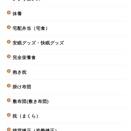
休養
宅配弁当（宅食）
安眠グッズ・快眠グッズ
完全栄養食
抱き枕
掛け布団
敷布団(敷き布団)
枕（まくら）
猫背矯正（姿勢矯正）