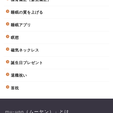
睡眠の質を上げる
睡眠アプリ
瞑想
磁気ネックレス
誕生日プレゼント
退職祝い
首枕
mu-yan（ムーヤン）」とは