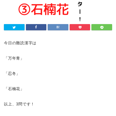
今日の難読漢字は
「万年青」
「忍冬」
「石楠花」
以上、3問です！