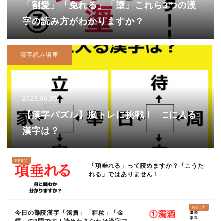
「割愛」「免れる」「塰」これら3つの漢
字の読み方がわかりますか？
漢字読み講座
2023.06.05
【漢字パズル】脳トレに挑戦！ □に入る
漢字は？
「項垂れる」って読めますか？「こうた
れる」ではありません！
今日の難読漢字「濁酒」「粔籹」「金