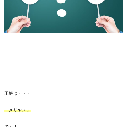
正解は・・・
「メリヤス」
です！