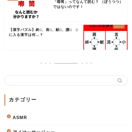
「喞筒」ってなんて読む？ （ぼうつつ）
ではないのです！
【漢字パズル】終□、肩□、献□、護□ □
に入る漢字は何…？
カテゴリー
ASMR