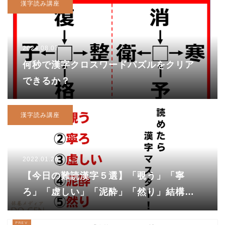
漢字読み講座
2024.08.07
何秒で漢字クロスワードパズルをクリア
できるか？
漢字読み講座
2022.01.26
【今日の難読漢字５選】「覗う」「寧
ろ」「虚しい」「泥酔」「然り」結構簡
単かも！？