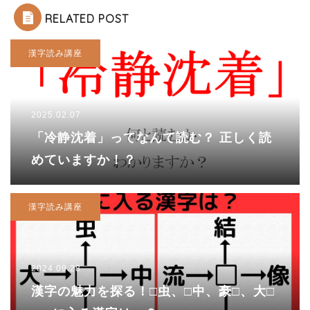
RELATED POST
漢字読み講座
2025.02.07
「冷静沈着」ってなんて読む？ 正しく読
めていますか！？
漢字読み講座
2024.09.28
漢字の魅力を探る！□虫、□中、豪□、大□