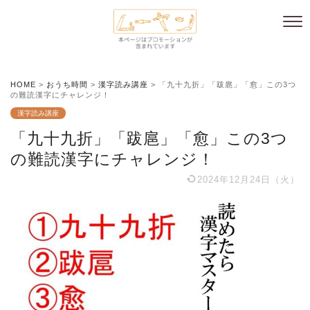
HOME
>
おうち時間
>
漢字読み講座
>
「九十九折」「跋扈」「愈」この3つ
の難読漢字にチャレンジ！
漢字読み講座
「九十九折」「跋扈」「愈」この3つ
の難読漢字にチャレンジ！
2024年12月24日（火）