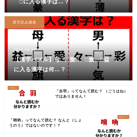
□に入る漢字は…？
漢字読み講座
2024.08.26
【漢字パズル】母□、愛□、□旗、□益 □
に入る漢字は何…？
「合羽」ってなんて読む？ （ごうはね）
ではありません！
「哨吶」ってなんて読む？ なんと（しょ
うのう）ではないのです！？