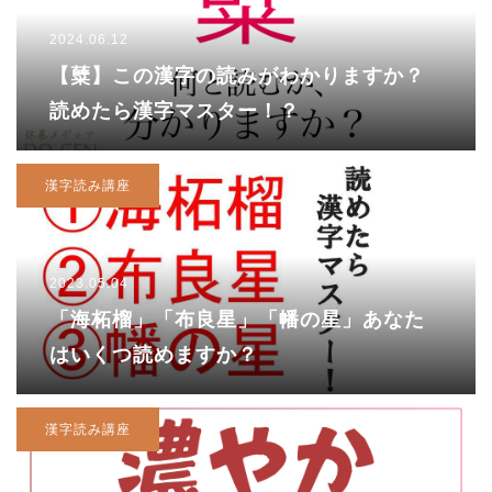
2024.06.12
【糵】この漢字の読みがわかりますか？
読めたら漢字マスター！？
漢字読み講座
2023.05.04
「海柘榴」「布良星」「幡の星」あなた
はいくつ読めますか？
漢字読み講座