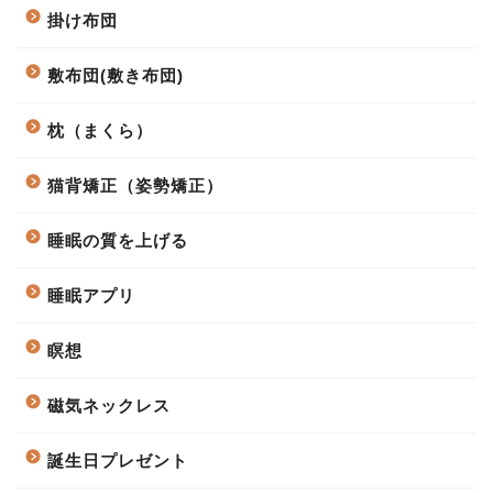
掛け布団
敷布団(敷き布団)
枕（まくら）
猫背矯正（姿勢矯正）
睡眠の質を上げる
睡眠アプリ
瞑想
磁気ネックレス
誕生日プレゼント