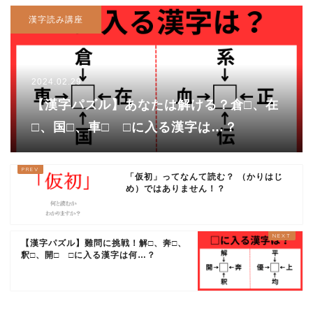
漢字読み講座
2024.02.29
【漢字パズル】あなたは解ける？倉□、在
□、国□、車□ □に入る漢字は…？
「仮初」ってなんて読む？ （かりはじ
め）ではありません！？
【漢字パズル】難問に挑戦！解□、奔□、
釈□、開□ □に入る漢字は何…？