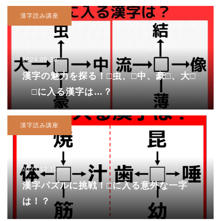
漢字読み講座
2024.09.28
漢字の魅力を探る！□虫、□中、豪□、大□
□に入る漢字は…？
漢字読み講座
2023.12.11
漢字パズルに挑戦！□に入る意外な一字
は！？