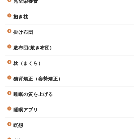
完全栄養食
抱き枕
掛け布団
敷布団(敷き布団)
枕（まくら）
猫背矯正（姿勢矯正）
睡眠の質を上げる
睡眠アプリ
瞑想