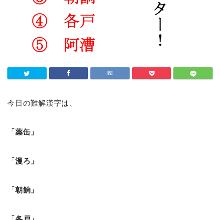
今日の難解漢字は、
「薬缶」
「漫ろ」
「朝餉」
「各戸」