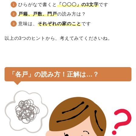
ひらがなで書くと
「〇〇〇」の3文字
です
戸籍、戸数、門戸
の読み方は？
意味は、
それぞれの家のこと
です
以上の3つのヒントから、考えてみてくださいね。
「各戸」の読み方！正解は…？