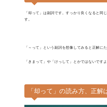
「却って」は副詞です。すっかり良くなると同
す。
「～って」という副詞を想像してみると正解に
「きまって」や「けっして」とかではないです
「却って」の読み方、正解