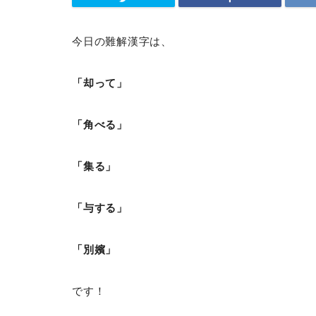
今日の難解漢字は、
「却って」
「角べる」
「集る」
「与する」
「別嬪」
です！