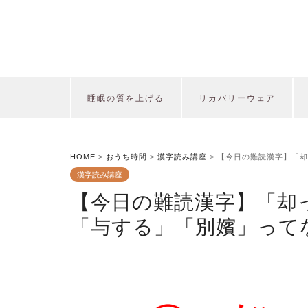
睡眠の質を上げる
リカバリーウェア
HOME
>
おうち時間
>
漢字読み講座
>
【今日の難読漢字】「却
漢字読み講座
【今日の難読漢字】「却
「与する」「別嬪」って