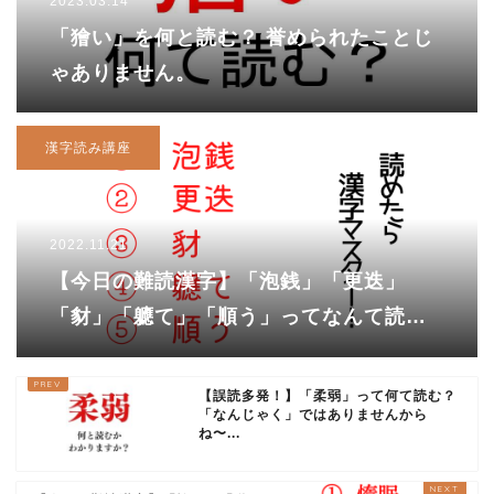
2023.03.14
「獪い」を何と読む？ 誉められたことじ
ゃありません。
漢字読み講座
2022.11.21
【今日の難読漢字】「泡銭」「更迭」
「豺」「軈て」「順う」ってなんて読
む？
【誤読多発！】「柔弱」って何て読む？
「なんじゃく」ではありませんから
ね〜...