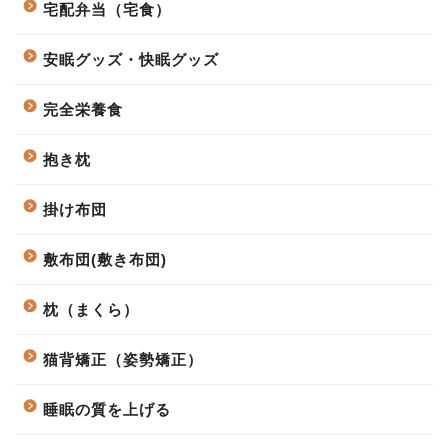
宅配弁当（宅食）
安眠グッズ・快眠グッズ
完全栄養食
抱き枕
掛け布団
敷布団(敷き布団)
枕（まくら）
猫背矯正（姿勢矯正）
睡眠の質を上げる