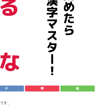
」
です。