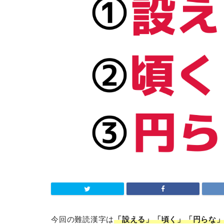
今回の難読漢字は
「設える」「頃く」「円らな