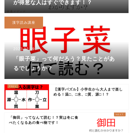
が得意な人はすぐできます！？
漢字読み講座
2023.12.09
「眼子菜」って何だろう？見たことがあ
るでしょうか？
【漢字パズル】小学生から大人まで楽し
める！温□、□水、□質、源□！？
「御田」ってなんて読む！？実は冬に食
べたくなるあの食べ物です！