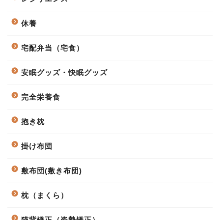
休養
宅配弁当（宅食）
安眠グッズ・快眠グッズ
完全栄養食
抱き枕
掛け布団
敷布団(敷き布団)
枕（まくら）
猫背矯正（姿勢矯正）