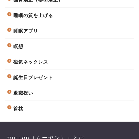
睡眠の質を上げる
睡眠アプリ
瞑想
磁気ネックレス
誕生日プレゼント
退職祝い
首枕
mu-yan（ムーヤン）」とは