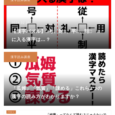
2024.02.05
【漢字パズル】□号、対□、平□、同□ □
に入る漢字は…？
漢字読み講座
2022.11.28
「瓜姆」「気質」「諌める」これら3つの
漢字の読み方がわかりますか？
「紐帯」ってなんて読む？じゅうたいで