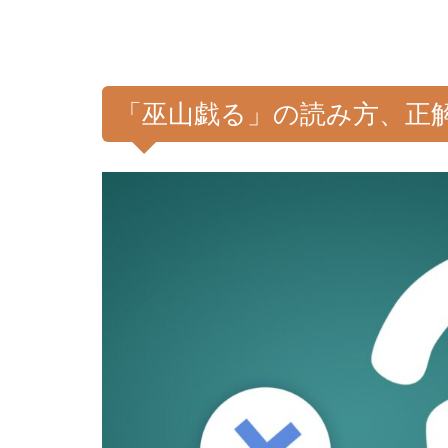
「巫山戯る」の読み方、正