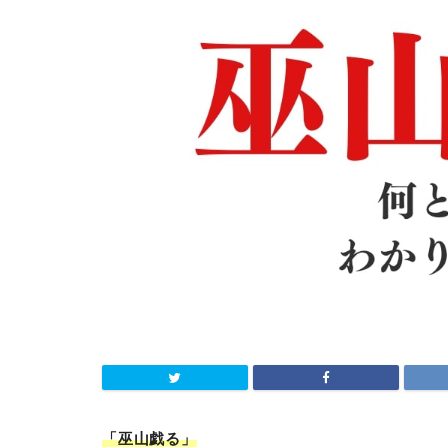
「巫山戯る
」