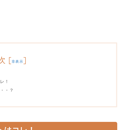
次
[
]
非表示
レ！
・・？