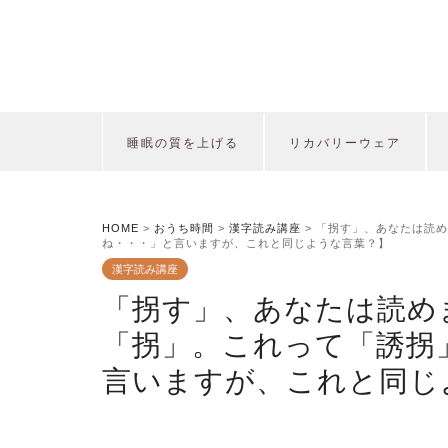
睡眠の質を上げる
リカバリーウェア
HOME
>
おうち時間
>
漢字読み講座
>
「拐す」、あなたは読め
ね・・・」と言いますが、これと同じような言葉？】
漢字読み講座
「拐す」、あなたは読め
「拐」。これって「誘拐
言いますが、これと同じ