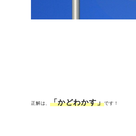
「かどわかす」
正解は、
です！