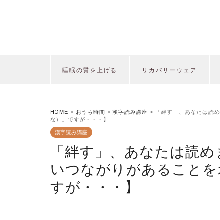
睡眠の質を上げる
リカバリーウェア
HOME
>
おうち時間
>
漢字読み講座
>
「絆す」、あなたは読め
な）」ですが・・・】
漢字読み講座
「絆す」、あなたは読め
いつながりがあることを
すが・・・】