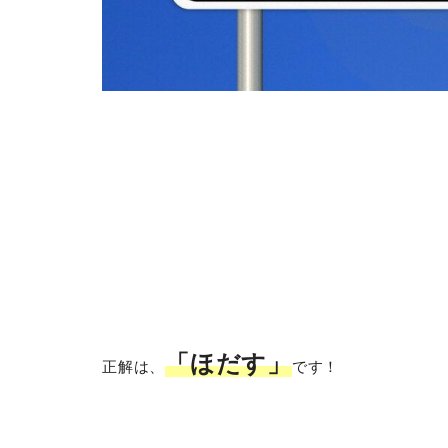
「ほだす」
正解は、
です！