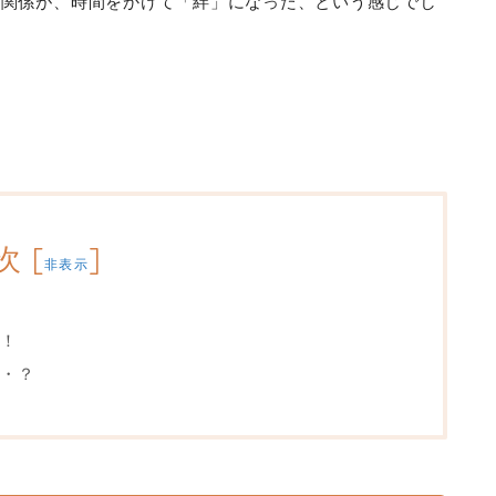
た関係が、時間をかけて「絆」になった、という感じでし
次
[
]
非表示
！
・？